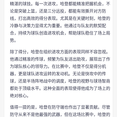
精湛的球技。每一次进攻，哈登都能精准把握机会，不
论是突破上篮，还是三分远投，都能有效撕开对方防
线，打出高效的得分表现。尤其是在关键时刻，哈登的
冷静与决策力显得尤为重要。他通过与队友的默契配
合，持续为球队创造进攻机会，帮助球队稳住了场上局
势。
除了得分，哈登在组织进攻方面的表现同样不容忽视。
他通过精准的传球，频繁为队友送出助攻，展现出了作
为球队核心的领导力。在比赛中，哈登不仅是得分机
器，更是球队进攻运转的发动机。无论是快攻中的传
球，还是半场阵地战中的调度，哈登的视野与球场智商
都处于顶级水平。这种全面的表现使得他成为了场上的
绝对核心。
值得一提的是，哈登在防守端也作出了显著贡献。尽管
防守从来不是他最强的武器，但在这场比赛中，哈登的