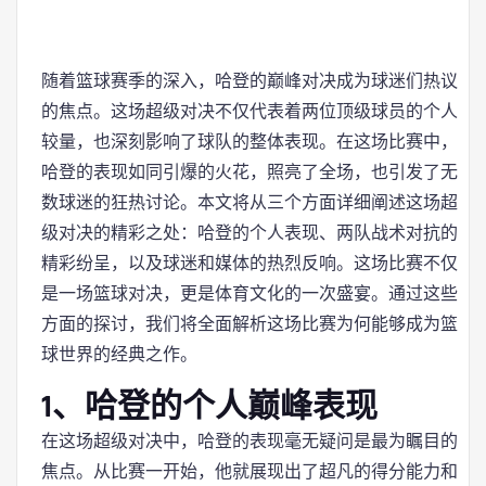
随着篮球赛季的深入，哈登的巅峰对决成为球迷们热议
的焦点。这场超级对决不仅代表着两位顶级球员的个人
较量，也深刻影响了球队的整体表现。在这场比赛中，
哈登的表现如同引爆的火花，照亮了全场，也引发了无
数球迷的狂热讨论。本文将从三个方面详细阐述这场超
级对决的精彩之处：哈登的个人表现、两队战术对抗的
精彩纷呈，以及球迷和媒体的热烈反响。这场比赛不仅
是一场篮球对决，更是体育文化的一次盛宴。通过这些
方面的探讨，我们将全面解析这场比赛为何能够成为篮
球世界的经典之作。
1、哈登的个人巅峰表现
在这场超级对决中，哈登的表现毫无疑问是最为瞩目的
焦点。从比赛一开始，他就展现出了超凡的得分能力和