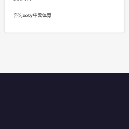
咨询
zoty中欧体育