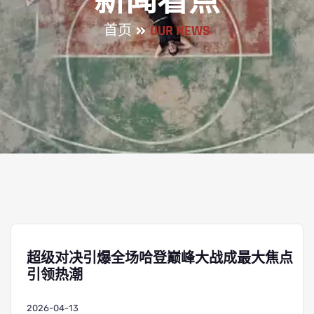
新闻看点
首页
OUR NEWS
超级对决引爆全场哈登巅峰大战成最大焦点
引领热潮
2026-04-13