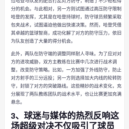
过哈登与队友的配合打乱对方防守，制造了不少轻松得
分的机会。与此相对，另一方则试图通过高压防守限制
哈登的发挥，尤其是在哈登持球时，防守球员频繁采取
包夹战术，试图逼迫他做出快速决策。然而，哈登凭借
其卓越的篮球智商，成功化解了对方的防守压力，依旧
为队友创造了大量的得分机会。
此外，两队在防守端的调整同样耐人寻味。为了应对对
方的进攻威胁，双方主教练在比赛中几次进行战术调
整，改变防守策略。比如，一方加强了外线防守，防止
对方射手的三分远投；另一方则选择加大内线的轮转防
守，封锁了对方的突破路线。这些精妙的战术变化，充
分展现了两队教练团队的战术水平，也让比赛更加充满
悬念。
3、球迷与媒体的热烈反响这
场超级对决不仅吸引了球员