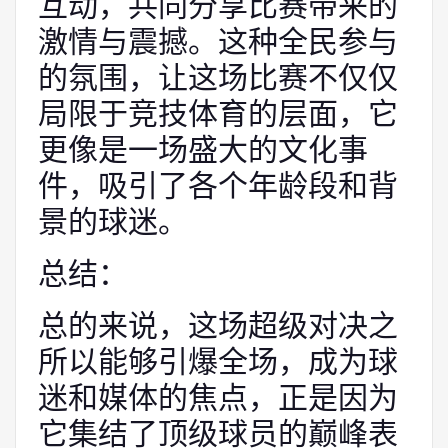
互动，共同分享比赛带来的
激情与震撼。这种全民参与
的氛围，让这场比赛不仅仅
局限于竞技体育的层面，它
更像是一场盛大的文化事
件，吸引了各个年龄段和背
景的球迷。
总结：
总的来说，这场超级对决之
所以能够引爆全场，成为球
迷和媒体的焦点，正是因为
它集结了顶级球员的巅峰表