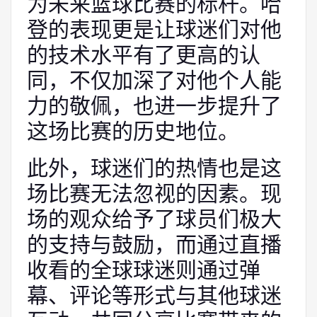
为未来篮球比赛的标杆。哈
登的表现更是让球迷们对他
的技术水平有了更高的认
同，不仅加深了对他个人能
力的敬佩，也进一步提升了
这场比赛的历史地位。
此外，球迷们的热情也是这
场比赛无法忽视的因素。现
场的观众给予了球员们极大
的支持与鼓励，而通过直播
收看的全球球迷则通过弹
幕、评论等形式与其他球迷